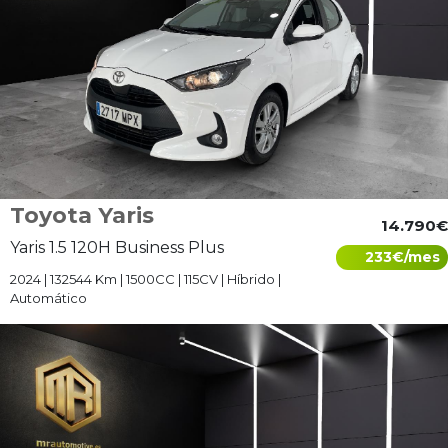
Toyota Yaris
14.790€
Yaris 1.5 120H Business Plus
233€/mes
2024 | 132544 Km | 1500CC | 115CV | Híbrido |
Automático