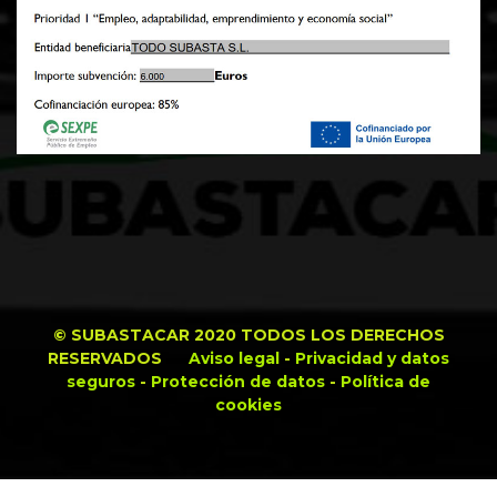
© SUBASTACAR 2020 TODOS LOS DERECHOS
RESERVADOS
Aviso legal
-
Privacidad y datos
seguros
-
Protección de datos
-
Política de
cookies