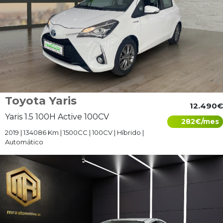
Toyota Yaris
12.490€
Yaris 1.5 100H Active 100CV
282€/mes
2019 | 134086 Km | 1500CC | 100CV | Híbrido |
Automático