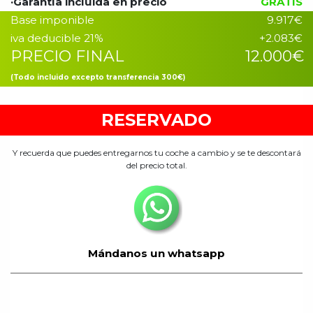
Precio Garantía incluido
·Garantía incluida en precio
GRATIS
Base imponible
9.917€
iva deducible 21%
+2.083€
PRECIO FINAL
12.000€
(Todo incluido excepto transferencia 300€)
RESERVADO
Y recuerda que puedes entregarnos tu coche a cambio y se te descontará
del precio total.
Mándanos un whatsapp